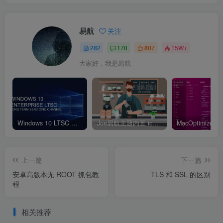
易航
关注
282
170
807
15W+
大家好，我是易航
Windows 10 LTSC 版本：丝滑稳定无广告
Joe易航主题内置 icon 图标大全
上一篇
下一篇
安卓高版本无 ROOT 抓包教
TLS 和 SSL 的区别
程
相关推荐