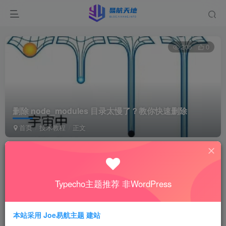
206
0
删除 node_modules 目录太慢了？教你快速删除
首页
技术教程
正文
删除 node_modules 目录太慢了？教你快速删除
易航
Typecho主题推荐 非WordPress
关注
私信
1年前发布
0
206
0
本站采用 Joe易航主题 建站