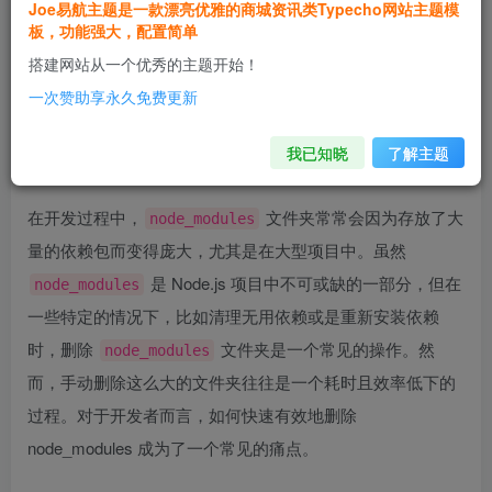
Joe易航主题是一款漂亮优雅的商城资讯类Typecho网站主题模
Ctrl+D 收藏本站 再次访问不迷路 ~
板，功能强大，配置简单
搭建网站从一个优秀的主题开始！
前言
一次赞助享永久免费更新
大家好，我是易航，用最通俗易懂的话讲最难的知识点是我
我已知晓
了解主题
的座右铭，基础是进阶的前提是我的初心~
在开发过程中，
文件夹常常会因为存放了大
node_modules
量的依赖包而变得庞大，尤其是在大型项目中。虽然
是 Node.js 项目中不可或缺的一部分，但在
node_modules
一些特定的情况下，比如清理无用依赖或是重新安装依赖
时，删除
文件夹是一个常见的操作。然
node_modules
而，手动删除这么大的文件夹往往是一个耗时且效率低下的
过程。对于开发者而言，如何快速有效地删除
node_modules 成为了一个常见的痛点。