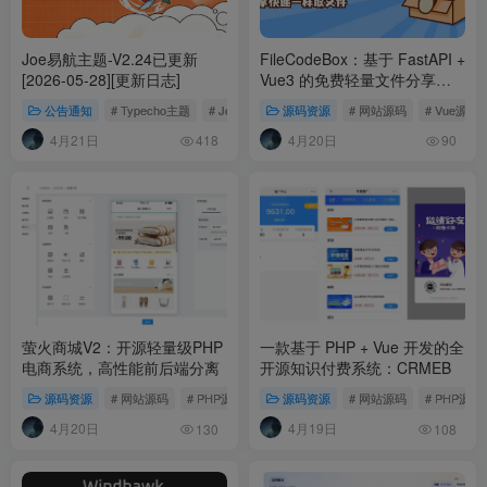
Joe易航主题-V2.24已更新
FileCodeBox：基于 FastAPI +
[2026-05-28][更新日志]
Vue3 的免费轻量文件分享工
具
公告通知
# Typecho主题
# Joe主题
源码资源
# 网站源码
# Vue源码
4月21日
4月20日
418
90
萤火商城V2：开源轻量级PHP
一款基于 PHP + Vue 开发的全
电商系统，高性能前后端分离
开源知识付费系统：CRMEB
源码资源
# 网站源码
# PHP源码
# 微信小程序源码
源码资源
# 网站源码
# APP源码
# PHP源码
# 商
4月20日
4月19日
130
108