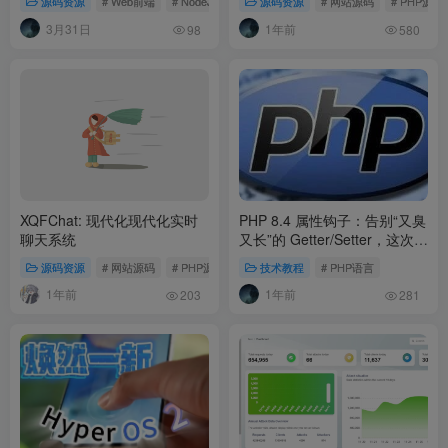
源码资源
# Web前端
# NodeJs
# TypeScript
源码资源
# Markdown
# 网站源码
# PHP源码
识管理而生
3月31日
1年前
98
580
XQFChat: 现代化现代化实时
PHP 8.4 属性钩子：告别“又臭
聊天系统
又长”的 Getter/Setter，这次终
于爽了！
源码资源
# 网站源码
# PHP源码
# PHP语言
技术教程
# PHP语言
1年前
1年前
203
281