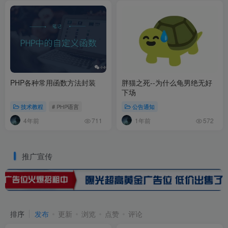
PHP各种常用函数方法封装
胖猫之死--为什么龟男绝无好
下场
技术教程
# PHP语言
公告通知
4年前
1年前
711
572
推广宣传
排序
发布
更新
浏览
点赞
评论