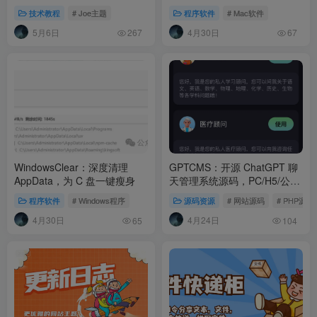
卸载与文件管理
技术教程
# Joe主题
程序软件
# Mac软件
5月6日
4月30日
267
67
WindowsClear：深度清理
GPTCMS：开源 ChatGPT 聊
AppData，为 C 盘一键瘦身
天管理系统源码，PC/H5/公众
号全覆盖，安全审核自带即用
程序软件
# Windows程序
源码资源
# 网站源码
# PHP源码
4月30日
4月24日
65
104