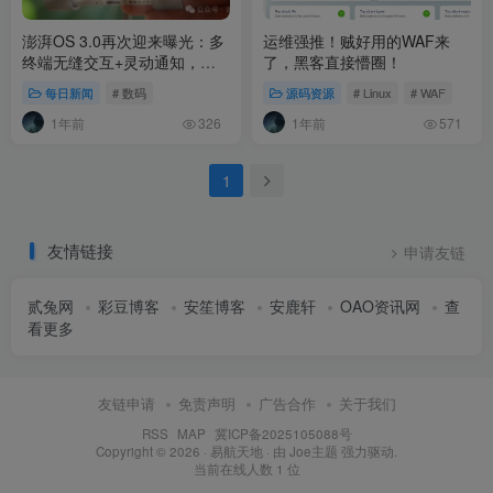
澎湃OS 3.0再次迎来曝光：多
运维强推！贼好用的WAF来
终端无缝交互+灵动通知，都
了，黑客直接懵圈！
来了！
每日新闻
# 数码
源码资源
# Linux
# WAF
1年前
1年前
326
571
1
友情链接
申请友链
贰兔网
彩豆博客
安笙博客
安鹿轩
OAO资讯网
查
看更多
友链申请
免责声明
广告合作
关于我们
RSS
MAP
冀ICP备2025105088号
Copyright © 2026 ·
易航天地
· 由
Joe主题
强力驱动.
当前在线人数
1
位