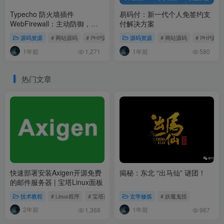
Typecho 防火墙插件
易码付：新一代个人免签约支
WebFirewall：主动防御，守
付解决方案
护您的网站安全
源码资源
# 网站源码
# PHP源码
# Typecho插件
源码资源
# 网站源码
# PHP源码
1年前
1年前
1,271
580
热门文章
快速部署安装Axigen开源免费
揭秘：东北 “出马仙” 谜团！
的邮件服务器 | 宝塔Linux面板
技术教程
# Linux程序
# 宝塔面板
玄学修炼
# 妖魔鬼怪
2年前
1年前
1,368
967