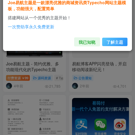
Joe易航主题是一款漂亮优雅的商城资讯类Typecho网站主题模
推荐文章
板，功能强大，配置简单
搭建网站从一个优秀的主题开始！
一次赞助享永久免费更新
我已知晓
了解主题
Joe易航主题 - 简约优雅、多
易航博客APP闪亮登场，开启
功能现代化的Typecho主题
移动阅读新纪元！
付费资源
99
源码资源
# Typecho主题
公告通知
# Joe主题
￥
4年前
2年前
21,785
4,701