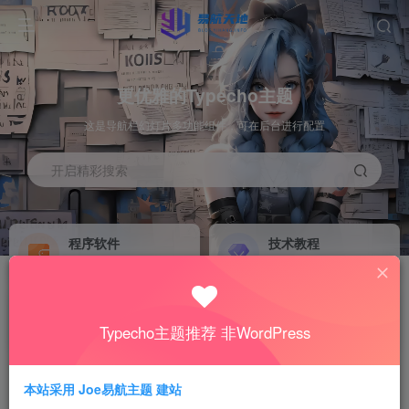
更优雅的Typecho主题
这是导航栏幻灯片多功能组件，可在后台进行配置
开启精彩搜索
程序软件
技术教程
丰富软件资源 满足你的需求！
高端技术教程 助你精进技能！
优雅轻量的 Typecho 网站主题：Joe主题！全面开启
源码资源
文创娱乐
NEW
GO
Joe 主题，优雅极速的 Typecho 主题
Typecho主题推荐 非WordPress
汇集优质源码 助你学习成长！
创意无限 娱乐无界 尽享乐趣！
优雅轻量的 Typecho 网站主题：Joe主题！全面开启
Joe 主题，优雅极速的 Typecho 主题
本站采用 Joe易航主题 建站