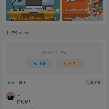
Joe易航主题内置 icon 图标大全
评论
共712条
请登录后发表评论
登录
注册
只看作者
最新
最热
Lin.
1
回复测试