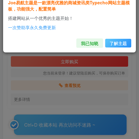
Joe易航主题是一款漂亮优雅的商城资讯类Typecho网站主题模
付费资源
板，功能强大，配置简单
Joe易航主题 - 简约优雅、多功能现代化的Typecho主题
搭建网站从一个优秀的主题开始！
此内容为付费资源，请付费后查看
一次赞助享永久免费更新
99
限时特惠
128
￥
￥
我已知晓
了解主题
99
99
99
VIP
￥
SVIP
￥
Super SVIP
￥
立即购买
您当前未登录！建议登陆后购买，可保存购买订单
查看预览
更多详情
Ctrl+D 收藏本站 再次访问不迷路 ~