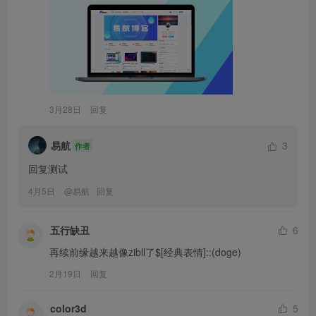
3月28日
回复
易航
3
作者
回复测试
4月5日
@
易航
回复
五行缺丑
6
再续前缘越来越像zibll了$[经典表情]::(doge)
2月19日
回复
color3d
5