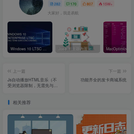
282
170
807
15W+
大家好，我是易航
Windows 10 LTSC 版本：丝滑稳定无广告
Joe易航主题内置 icon 图标大全
上一篇
下一篇
Js自动播放HTML音乐（不
功能齐全的发卡商城系统
受浏览器限制，无需先与浏
览器交互，无需对浏览器进
行修改）
相关推荐