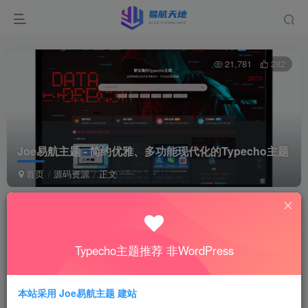
21,781
282
Joe易航主题 - 简约优雅、多功能现代化的Typecho主题
首页
源码资源
正文
Joe易航主题 - 简约优雅、多功能现代化的
Typecho主题
Typecho主题推荐 非WordPress
易航
关注
私信
4年前发布
本站采用 Joe易航主题 建站
712
21,781
282