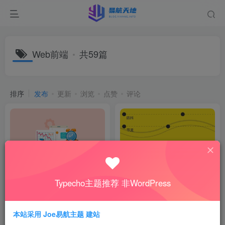
Web前端
共59篇
排序
发布
更新
浏览
点赞
评论
Typecho主题推荐 非WordPress
将任意网页的杂乱 HTML 净化
一行代码搞定防抖节流：
为结构清晰的 Markdown 或干
JavaScript新特性解析
净 HTML，专为阅读优化和知
源码资源
技术教程
识管理而生
本站采用 Joe易航主题 建站
3月31日
1年前
98
281