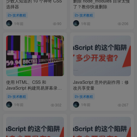
少数人知道的 10 个神奇 CSS
删除 node_modules 目录太慢
选择器
了？教你快速删除
技术教程
技术教程
1年前
1年前
90
206
使用 HTML、CSS 和
JavaScript 意外的副作用：修
JavaScript 构建简易屏幕录像
改共享变量
机
技术教程
技术教程
1年前
1年前
302
267