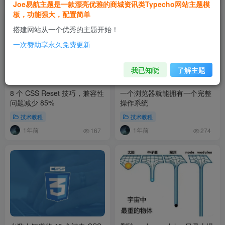
Joe易航主题是一款漂亮优雅的商城资讯类Typecho网站主题模
板，功能强大，配置简单
搭建网站从一个优秀的主题开始！
一次赞助享永久免费更新
我已知晓
了解主题
8 个 CSS Reset 技巧，兼容性
一个浏览器就能拥有一个完整
问题减少 85%
操作系统
技术教程
技术教程
1年前
1年前
167
274