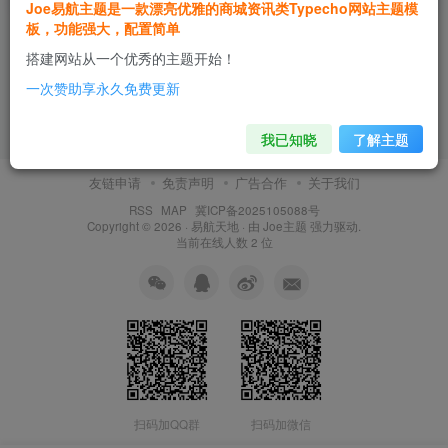
Joe易航主题是一款漂亮优雅的商城资讯类Typecho网站主题模
板，功能强大，配置简单
搭建网站从一个优秀的主题开始！
一次赞助享永久免费更新
我已知晓
了解主题
友链申请
免责声明
广告合作
关于我们
RSS
MAP
冀ICP备2025105088号
Copyright © 2026 ·
易航天地
· 由
Joe主题
强力驱动.
当前在线人数
2
位
扫码加QQ群
扫码加微信