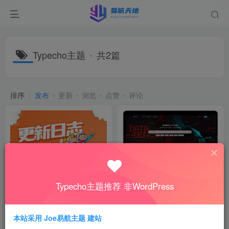
Typecho主题
共2篇
排序
发布
更新
浏览
点赞
评论
Typecho主题推荐 非WordPress
Joe易航主题-V2.24已更新
Joe易航主题 - 简约优雅、多
[2026-05-28][更新日志]
功能现代化的Typecho主题
公告通知
付费资源
99
源码资源
￥
本站采用 Joe易航主题 建站
4月21日
4年前
420
21,803