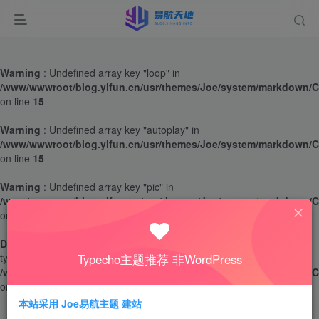
Warning
: Undefined array key "loop" in
/www/wwwroot/blog.yifun.cn/usr/themes/Joe/system/markdown/C
on line
15
Warning
: Undefined array key "autoplay" in
/www/wwwroot/blog.yifun.cn/usr/themes/Joe/system/markdown/C
on line
15
Warning
: Undefined array key "pic" in
/www/wwwroot/blog.yifun.cn/usr/themes/Joe/system/markdown/C
on line
15
Deprecated
: htmlentities(): Passing null to parameter #1 ($string) of
type string is deprecated in
Typecho主题推荐 非WordPress
/www/wwwroot/blog.yifun.cn/usr/themes/Joe/system/markdown/C
on line
15
本站采用 Joe易航主题 建站
839
4