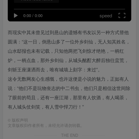
speed
0:00
/
0:00
而现实中其未曾见过到悬山的遗憾有书友以另一种方式替他
圆满：“这一日，倒悬山多了一位外乡剑仙，无人知其姓名，
山水邸报也未有记载，只知他两把飞剑惊才绝艳，一柄红
炉，一柄点血，那外乡剑仙，从城头酩酊大醉后独往蛮荒，
剑斩王座潇洒而去，唯有城墙上刻字：来过”。
这令无数网友心生感慨，也许这便是小说的魅力，正如有人
说：“他们不是玩物丧志的中二书虫，他们只是相信这世间除
了眼前的苟且，还有一座江湖，那里有人饮酒，有人喝茶，
有人城头仗剑笑，有人雪中悍刀行！”
©
版权声明
文章版权归作者所有，未经允许请勿转载。
THE END