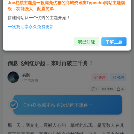
Joe易航主题是一款漂亮优雅的商城资讯类Typecho网站主题模
板，功能强大，配置简单
搭建网站从一个优秀的主题开始！
一次赞助享永久免费更新
倒悬飞剑红炉起，来时再破三千舟！
我已知晓
了解主题
首页
文创娱乐
正文
倒悬飞剑红炉起，来时再破三千舟！
易航
关注
私信
4年前发布
0
839
4
Ctrl+D 收藏本站 再次访问不迷路 ~
那一天，网文史上震撼人心的一幕就此出现，是无数人在其
底下留言回复，字字句句皆令你我遗憾，这是一个无名剑仙