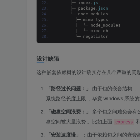
      ├─ index.
js
      ├─ package.
json
      └─ node_modules
        ├─ mime-types
|
  └─ node_modules
|
  └─ mime-db
        └─ negotiator
设计缺陷
这种嵌套依赖树的设计确实存在几个严重的问
「路径过长问题：」
由于包的嵌套结构 ，
系统路径长度上限 ，毕竟 windows 系统
「磁盘空间浪费：」
多个包之间难免会有
盘空间被大量浪费 。比如上面
和
express
「安装速度慢」
：由于依赖包之间的嵌套