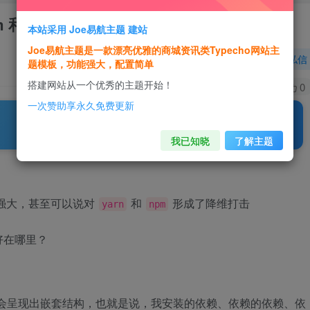
和 yarn
本站采用 Joe易航主题 建站
Joe易航主题是一款漂亮优雅的商城资讯类Typecho网站主
关注
私信
题模板，功能强大，配置简单
搭建网站从一个优秀的主题开始！
0
204
0
一次赞助享永久免费更新
我已知晓
了解主题
强大，甚至可以说对
和
形成了降维打击
yarn
npm
好在哪里？
会呈现出嵌套结构，也就是说，我安装的依赖、依赖的依赖、依