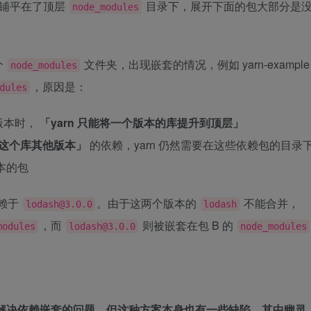
全部铺平在了顶层
目录下，展开下面的包大部分是
node_modules
个
文件夹，出现嵌套的情况，例如 yarn-example
node_modules
，原因是：
dules
版本时，
「yarn 只能将一个版本的库提升到顶层」
这个库其他版本」
的依赖，yarn 仍然需要在这些依赖包的目录
本的包
依赖于
。由于这两个版本的
不能合并，
lodash@3.0.0
lodash
，而
则被嵌套在包 B 的
modules
lodash@3.0.0
node_modules
方案来解决依赖嵌套的问题，但这种方案本身也有一些缺陷，其中幽灵