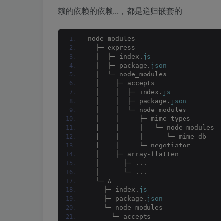
赖的依赖的依赖...，都是递归嵌套的
node_modules
  ├─ express
  │  ├─ index.
js
  │  ├─ package.
json
  │  └─ node_modules
  │    ├─ accepts
  │    │  ├─ index.
js
  │    │  ├─ package.
json
  │    │  └─ node_modules
  │    │     ├─ mime-types
|
|
|
   └─ node_modules
|
|
|
      └─ mime-db
|
    │     └─ negotiator
  │    ├─ array-flatten
  │      ├─ ...
  │      └─ ...
  └─ A
    ├─ index.
js
    ├─ package.
json
    └─ node_modules
      └─ accepts