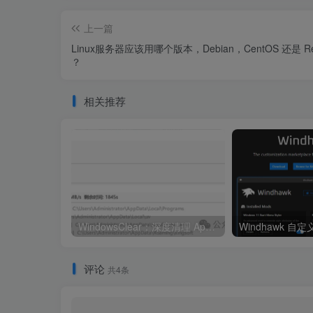
上一篇
Linux服务器应该用哪个版本，Debian，CentOS 还是 Re
？
相关推荐
WindowsClear：深度清理 AppData，为 C 盘一键瘦身
评论
共4条