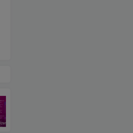
MacOptimizer：GitHub 开源工具，一站式搞定 Mac 清理、卸载与文件管理
WindowsClear：深度清理 AppData，为 C 盘一键瘦身
GPTCMS：开源 ChatGPT 聊天管理系统源码，PC/H5/公众号全覆盖，安全审核自带即用