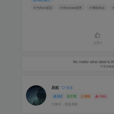
# Python语言
# Windows程序
# 网络协议
点赞
0
No matter what label is t
不管你被
易航
关注
282
170
808
15W+
大家好，我是易航