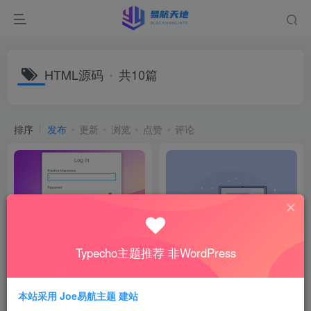
HTML源码
共10篇
排序
发布
更新
浏览
点赞
评论
Typecho主题推荐 非WordPress
一个浏览器就能拥有一个完整
吊打全网所有精美导航页引导
操作系统
页HTML源码
技术教程
源码资源
本站采用 Joe易航主题 建站
1年前
1年前
275
676