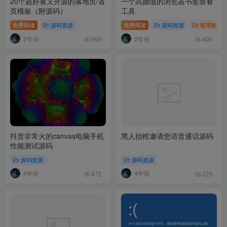
20个超好看又开源的落地页/首
一个高颜值的浏览器书签查看
页模板（附源码）
工具
免费阅读
源码资源
免费阅读
源码资源
程序软件
2年前
2年前
969
400
抖音非常火的canvas电脑手机
黑人抬棺邀请您语音通话源码
性能测试源码
源码资源
源码资源
4年前
4年前
472
225