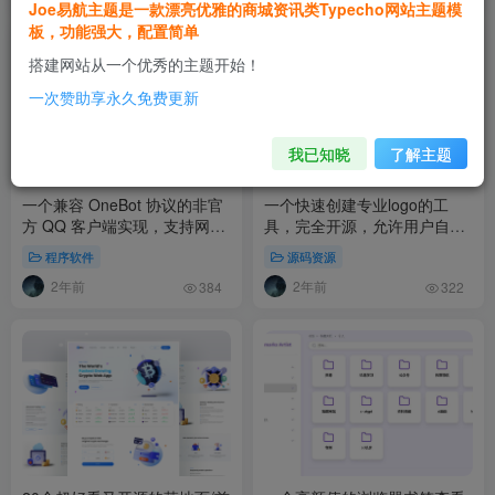
Joe易航主题是一款漂亮优雅的商城资讯类Typecho网站主题模
板，功能强大，配置简单
搭建网站从一个优秀的主题开始！
一次赞助享永久免费更新
我已知晓
了解主题
一个兼容 OneBot 协议的非官
一个快速创建专业logo的工
方 QQ 客户端实现，支持网页
具，完全开源，允许用户自定
及 electron 客户端
义风格和功能
程序软件
源码资源
2年前
2年前
384
322