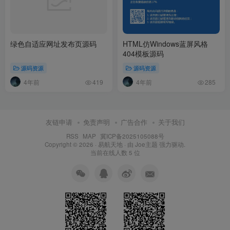
绿色自适应网址发布页源码
HTML仿Windows蓝屏风格
404模板源码
源码资源
源码资源
4年前
4年前
419
285
友链申请
免责声明
广告合作
关于我们
RSS
MAP
冀ICP备2025105088号
Copyright © 2026 ·
易航天地
· 由
Joe主题
强力驱动.
当前在线人数
5
位