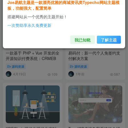
Joe易航主题是一款漂亮优雅的商城资讯类Typecho网站主题模
板，功能强大，配置简单
搭建网站从一个优秀的主题开始！
一次赞助享永久免费更新
我已知晓
了解主题
一款基于 PHP + Vue 开发的全
易码付：新一代个人免签约支
开源知识付费系统：CRMEB
付解决方案
源码资源
源码资源
4月19日
1年前
109
587