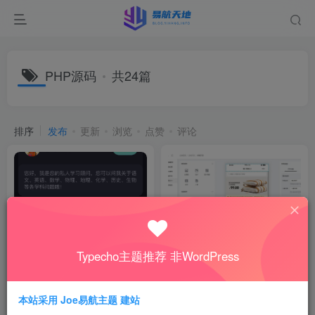
PHP源码
共24篇
排序
发布
更新
浏览
点赞
评论
Typecho主题推荐 非WordPress
GPTCMS：开源 ChatGPT 聊
萤火商城V2：开源轻量级PHP
天管理系统源码，PC/H5/公众
电商系统，高性能前后端分离
号全覆盖，安全审核自带即用
源码资源
源码资源
本站采用 Joe易航主题 建站
4月24日
4月20日
104
130