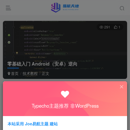
291
1
零基础入门 Android（安卓）逆向
首页
技术教程
正文
零基础入门 Android（安卓）逆向
易航
Typecho主题推荐 非WordPress
关注
私信
2年前发布
0
291
1
本站采用 Joe易航主题 建站
付费阅读