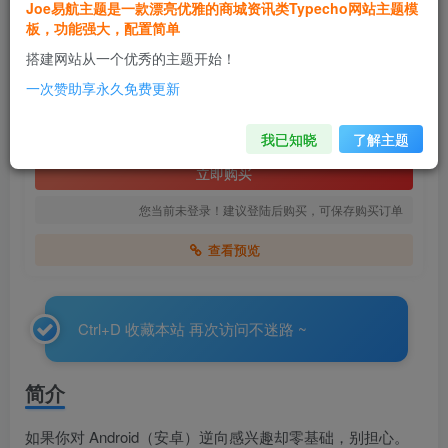
Joe易航主题是一款漂亮优雅的商城资讯类Typecho网站主题模
零基础入门 Android（安卓）逆向
板，功能强大，配置简单
此内容为付费阅读，请付费后查看
搭建网站从一个优秀的主题开始！
0.99
一次赞助享永久免费更新
￥
0.99
0.99
0.99
VIP
￥
SVIP
￥
Super SVIP
￥
我已知晓
了解主题
立即购买
您当前未登录！建议登陆后购买，可保存购买订单
查看预览
Ctrl+D 收藏本站 再次访问不迷路 ~
简介
如果你对 Android（安卓）逆向感兴趣却零基础，别担心。