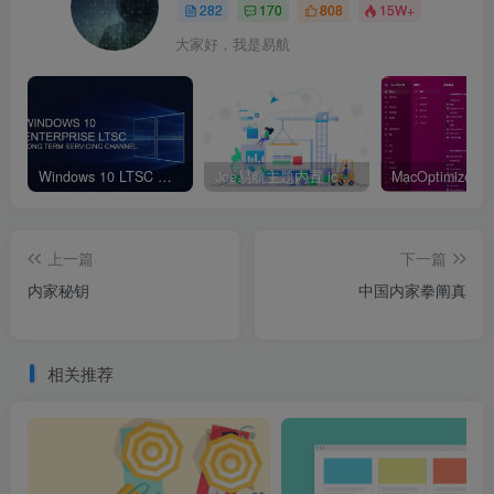
282
170
808
15W+
大家好，我是易航
Windows 10 LTSC 版本：丝滑稳定无广告
Joe易航主题内置 icon 图标大全
上一篇
下一篇
内家秘钥
中国内家拳阐真
相关推荐